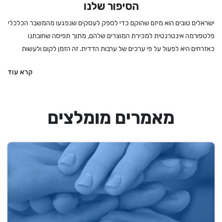
הסיפור שלנו
ישראלים טובים הוא מיזם שהוקם כדי לספק לעסקים שנפגעו מהמשבר הכלכלי
פלטפורמה אינטרנטית למכירת המוצרים שלהם, מתוך תפיסה שחובתנו
כאזרחים היא לפעול על פי ערכים של ערבות הדדית. זה הזמן לקום ולעשות
מעשה - לקנות לחמים ועוגות מהמאפיה המקומית, לרכוש מתנה מיקב מקומי
קרא עוד
או משוזרת פרחים, להזמין הרצאה או הופעה, להתפנק במסעדה שמתמודדת
עם הגבלות מחמירות ואם קשה לנו להחליט – לקנות גיפט קארד שיאפשר
לבחור מתנה מבין מגוון עסקים מקומיים ואיכותיים. אנחנו בישראלים טובים
מאמרים מומלצים
מעדיפים את העסקים הקטנים והבינוניים, את העצמאים והעצמאיות, וכמובן את
הדברים המיוחדים שיש לנו הישראלים להציע