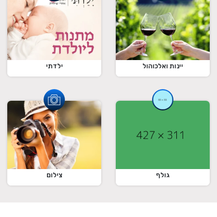
ילדתי
יינות ואלכוהול
גולף
צילום