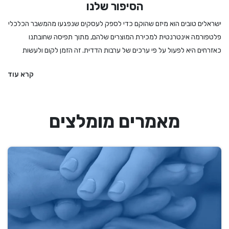
הסיפור שלנו
ישראלים טובים הוא מיזם שהוקם כדי לספק לעסקים שנפגעו מהמשבר הכלכלי
פלטפורמה אינטרנטית למכירת המוצרים שלהם, מתוך תפיסה שחובתנו
כאזרחים היא לפעול על פי ערכים של ערבות הדדית. זה הזמן לקום ולעשות
מעשה - לקנות לחמים ועוגות מהמאפיה המקומית, לרכוש מתנה מיקב מקומי
קרא עוד
או משוזרת פרחים, להזמין הרצאה או הופעה, להתפנק במסעדה שמתמודדת
עם הגבלות מחמירות ואם קשה לנו להחליט – לקנות גיפט קארד שיאפשר
לבחור מתנה מבין מגוון עסקים מקומיים ואיכותיים. אנחנו בישראלים טובים
מאמרים מומלצים
מעדיפים את העסקים הקטנים והבינוניים, את העצמאים והעצמאיות, וכמובן את
הדברים המיוחדים שיש לנו הישראלים להציע