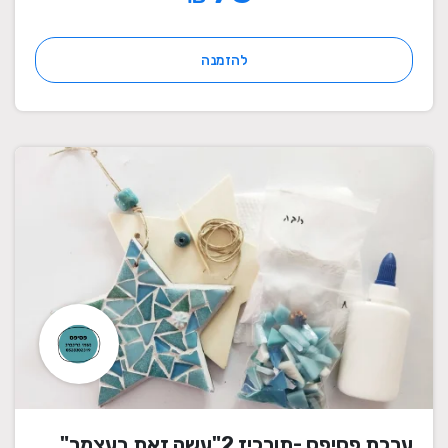
להזמנה
ערכת פסיפס -תורכיז 2"עשה זאת בעצמך"