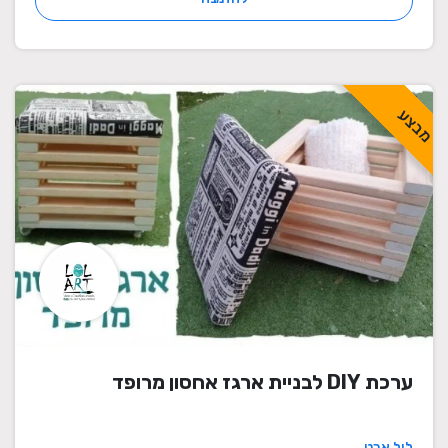
מבצע
ערכת DIY לבניית ארגז אחסון מרופד
לול ארט