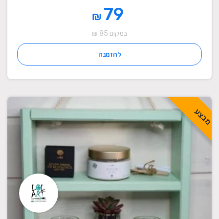
79
₪
במקום 85 ₪
להזמנה
מבצע