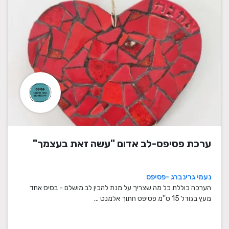
ערכת פסיפס-לב אדום "עשה זאת בעצמך"
נעמי גרינברג -פסיפס
הערכה כוללת כל מה שצריך על מנת להכין לב מושלם - בסיס אחד
מעץ בגודל 15 ס''מ פסיפס חתוך אלמנט ...