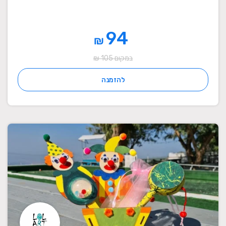
94
₪
במקום 105 ₪
להזמנה