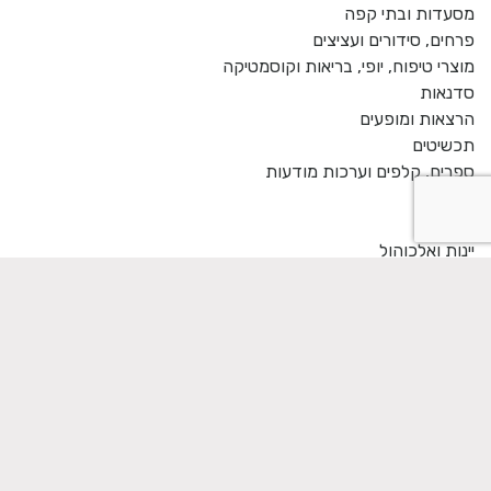
מסעדות ובתי קפה
פרחים, סידורים ועציצים
מוצרי טיפוח, יופי, בריאות וקוסמטיקה
סדנאות
הרצאות ומופעים
תכשיטים
ספרים, קלפים וערכות מודעות
לבית
ילדים
יינות ואלכוהול
ילדתי
בום ביי תחומים
גולף
צילום
על החברה
יצירת קשר
בשנת 2021 קונים מתנות רק מעסקים כחול לבן!
כתבו עלינו