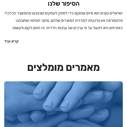
הסיפור שלנו
ישראלים טובים הוא מיזם שהוקם כדי לספק לעסקים שנפגעו מהמשבר הכלכלי
פלטפורמה אינטרנטית למכירת המוצרים שלהם, מתוך תפיסה שחובתנו
כאזרחים היא לפעול על פי ערכים של ערבות הדדית. זה הזמן לקום ולעשות
מעשה - לקנות לחמים ועוגות מהמאפיה המקומית, לרכוש מתנה מיקב מקומי
קרא עוד
או משוזרת פרחים, להזמין הרצאה או הופעה, להתפנק במסעדה שמתמודדת
עם הגבלות מחמירות ואם קשה לנו להחליט – לקנות גיפט קארד שיאפשר
לבחור מתנה מבין מגוון עסקים מקומיים ואיכותיים. אנחנו בישראלים טובים
מאמרים מומלצים
מעדיפים את העסקים הקטנים והבינוניים, את העצמאים והעצמאיות, וכמובן את
הדברים המיוחדים שיש לנו הישראלים להציע