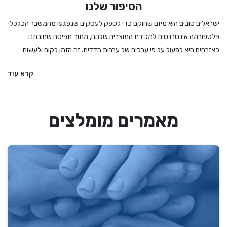
הסיפור שלנו
ישראלים טובים הוא מיזם שהוקם כדי לספק לעסקים שנפגעו מהמשבר הכלכלי
פלטפורמה אינטרנטית למכירת המוצרים שלהם, מתוך תפיסה שחובתנו
כאזרחים היא לפעול על פי ערכים של ערבות הדדית. זה הזמן לקום ולעשות
מעשה - לקנות לחמים ועוגות מהמאפיה המקומית, לרכוש מתנה מיקב מקומי
קרא עוד
או משוזרת פרחים, להזמין הרצאה או הופעה, להתפנק במסעדה שמתמודדת
עם הגבלות מחמירות ואם קשה לנו להחליט – לקנות גיפט קארד שיאפשר
לבחור מתנה מבין מגוון עסקים מקומיים ואיכותיים. אנחנו בישראלים טובים
מאמרים מומלצים
מעדיפים את העסקים הקטנים והבינוניים, את העצמאים והעצמאיות, וכמובן את
הדברים המיוחדים שיש לנו הישראלים להציע