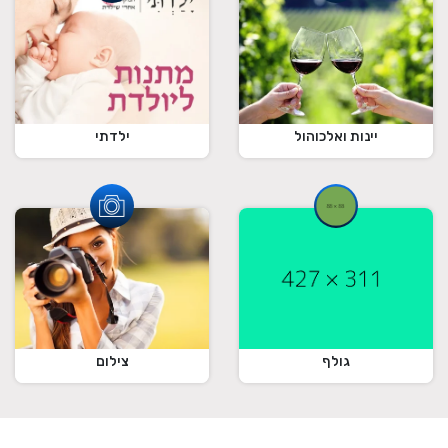
ילדתי
יינות ואלכוהול
גולף
צילום