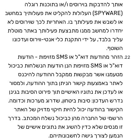
אותך להדבקות בוירוסים ו/או בתוכנות רוגלה
(
SPYWARE
) העלולות להקליט את פעולותיך במחשב
או לשבש את פעילותך בו. האחריות לכך שוירוסים לא
יחדרו למחשב ממנו מתבצעת פעילותך באתר מוטלת
עליך בלבד, על ידי התקנת כלי אנטי-ווירוס ועדכונו
השוטף.
הזהר מהודעות דוא"ל או
SMS
מזויפות - הודעות
דוא"ל או
SMS
מזויפות הנן הודעות הנשלחות כביכול
מטעמנו אשר מבקשות ממקבל ההודעה להיכנס
לאתר באמצעות קישור הניתן בתוך ההודעה, ולמסור
או לעדכן את נתוניו האישיים תוך פירוט הסיבות בגינן
נדרש העדכון: סיבות ביטחון, שדרוג מערכות וכדומה.
הקישור בהודעה יכול להיות חיקוי מדויק של האתר
הרשמי של החברה מהן כביכול נשלח המכתב. בדרך
זו מנסים שלא כדין להשיג את נתונים אישיים של
הנמען לצורך גישה לחשבונותיהם.