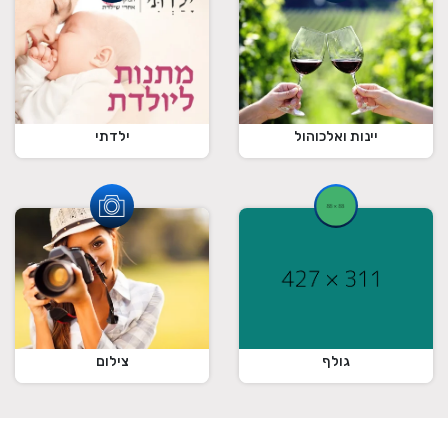
ילדתי
יינות ואלכוהול
גולף
צילום