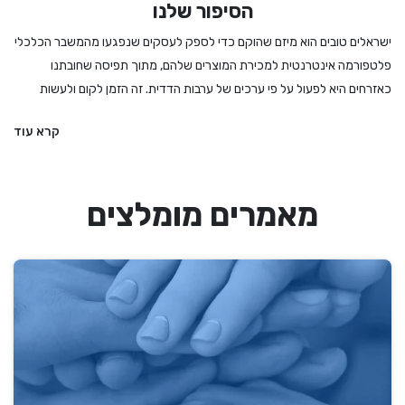
הסיפור שלנו
ישראלים טובים הוא מיזם שהוקם כדי לספק לעסקים שנפגעו מהמשבר הכלכלי
פלטפורמה אינטרנטית למכירת המוצרים שלהם, מתוך תפיסה שחובתנו
כאזרחים היא לפעול על פי ערכים של ערבות הדדית. זה הזמן לקום ולעשות
מעשה - לקנות לחמים ועוגות מהמאפיה המקומית, לרכוש מתנה מיקב מקומי
קרא עוד
או משוזרת פרחים, להזמין הרצאה או הופעה, להתפנק במסעדה שמתמודדת
עם הגבלות מחמירות ואם קשה לנו להחליט – לקנות גיפט קארד שיאפשר
לבחור מתנה מבין מגוון עסקים מקומיים ואיכותיים. אנחנו בישראלים טובים
מאמרים מומלצים
מעדיפים את העסקים הקטנים והבינוניים, את העצמאים והעצמאיות, וכמובן את
הדברים המיוחדים שיש לנו הישראלים להציע