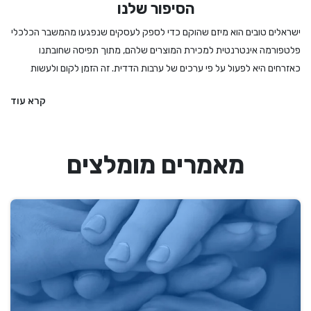
הסיפור שלנו
ישראלים טובים הוא מיזם שהוקם כדי לספק לעסקים שנפגעו מהמשבר הכלכלי
פלטפורמה אינטרנטית למכירת המוצרים שלהם, מתוך תפיסה שחובתנו
כאזרחים היא לפעול על פי ערכים של ערבות הדדית. זה הזמן לקום ולעשות
מעשה - לקנות לחמים ועוגות מהמאפיה המקומית, לרכוש מתנה מיקב מקומי
קרא עוד
או משוזרת פרחים, להזמין הרצאה או הופעה, להתפנק במסעדה שמתמודדת
עם הגבלות מחמירות ואם קשה לנו להחליט – לקנות גיפט קארד שיאפשר
לבחור מתנה מבין מגוון עסקים מקומיים ואיכותיים. אנחנו בישראלים טובים
מאמרים מומלצים
מעדיפים את העסקים הקטנים והבינוניים, את העצמאים והעצמאיות, וכמובן את
הדברים המיוחדים שיש לנו הישראלים להציע