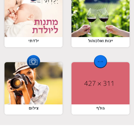
ילדתי
יינות ואלכוהול
גולף
צילום