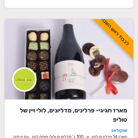
לכבוד ראש השנה
מארז חגיגי- פרלינים, מדליונים, לולי ויין של
טוליפ
שוקולאב
מארז 14 פרלינים לחג, יין , 100 ג' מדליונים ולולי פופס לחג , עם יין מיה