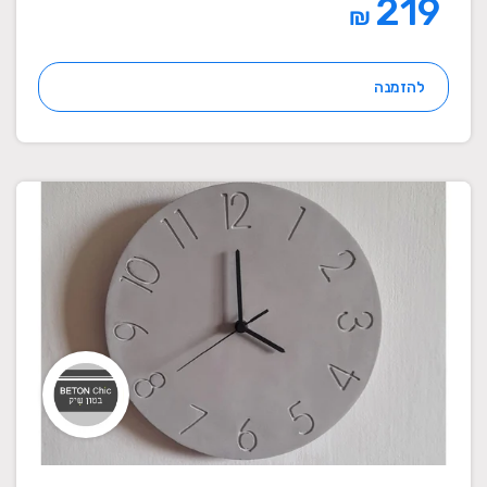
219
₪
להזמנה