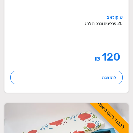
שוקולאב
20 פרלינים וברכות לחג
120
₪
להזמנה
לכבוד ראש השנה