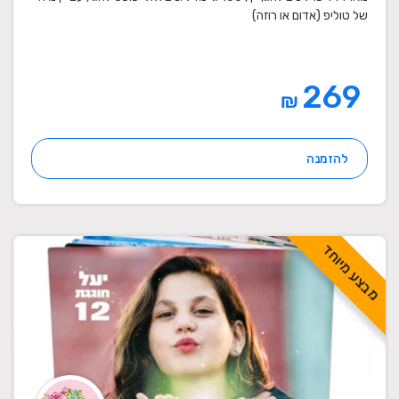
של טוליפ (אדום או רוזה)
269
₪
להזמנה
מבצע מיוחד