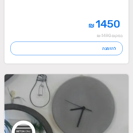
1450
₪
במקום 1490 ₪
להזמנה