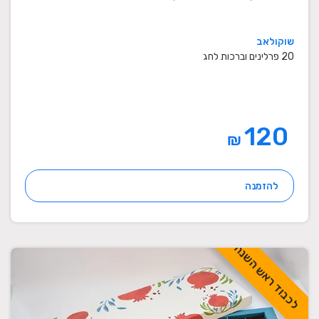
שוקולאב
20 פרלינים וברכות לחג
120
₪
להזמנה
לכבוד ראש השנה