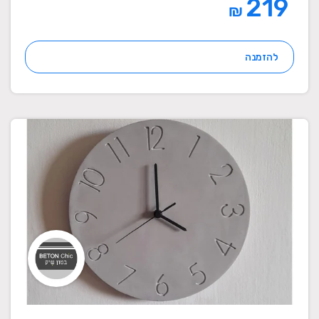
219
₪
להזמנה