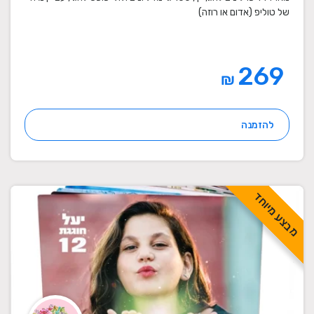
של טוליפ (אדום או רוזה)
269
₪
להזמנה
מבצע מיוחד