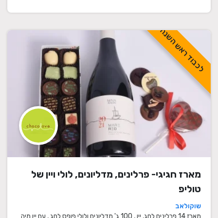
לכבוד ראש השנה
מארז חגיגי- פרלינים, מדליונים, לולי ויין של
טוליפ
שוקולאב
מארז 14 פרלינים לחג, יין , 100 ג' מדליונים ולולי פופס לחג , עם יין מיה