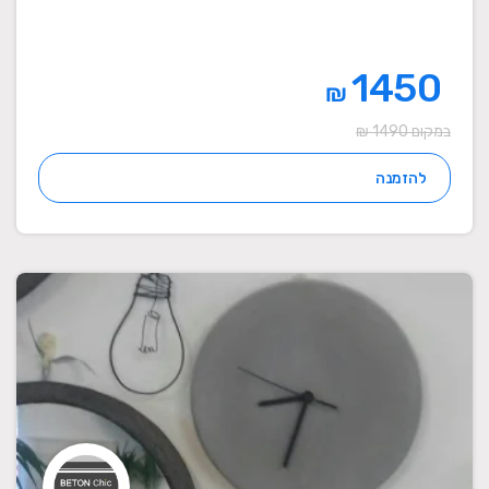
1450
₪
במקום 1490 ₪
להזמנה