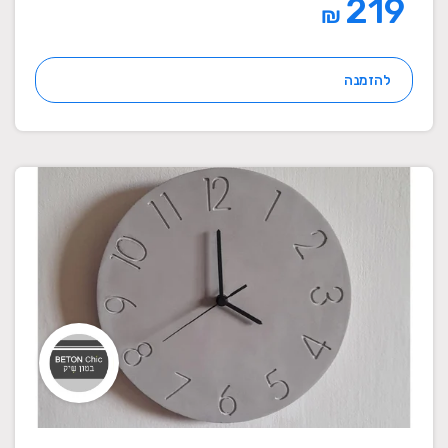
219
₪
להזמנה