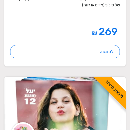
של טוליפ (אדום או רוזה)
269
₪
להזמנה
מבצע מיוחד