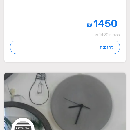
1450
₪
במקום 1490 ₪
להזמנה