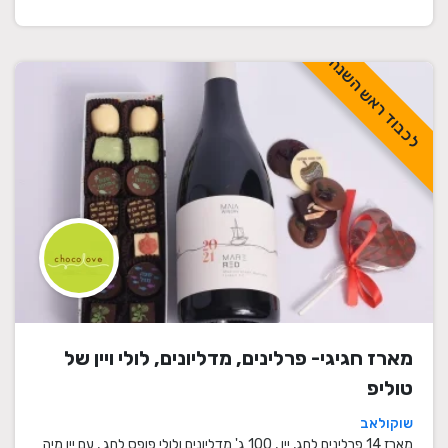
לכבוד ראש השנה
מארז חגיגי- פרלינים, מדליונים, לולי ויין של
טוליפ
שוקולאב
מארז 14 פרלינים לחג, יין , 100 ג' מדליונים ולולי פופס לחג , עם יין מיה