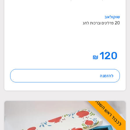
שוקולאב
20 פרלינים וברכות לחג
120
₪
להזמנה
לכבוד ראש השנה