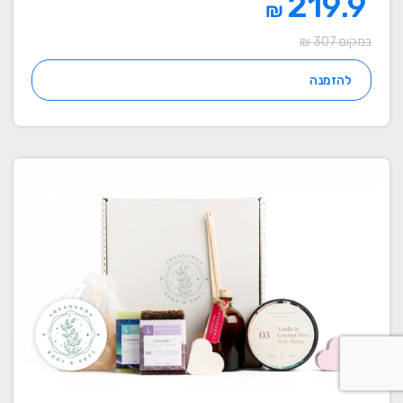
219.9
₪
במקום 307 ₪
להזמנה