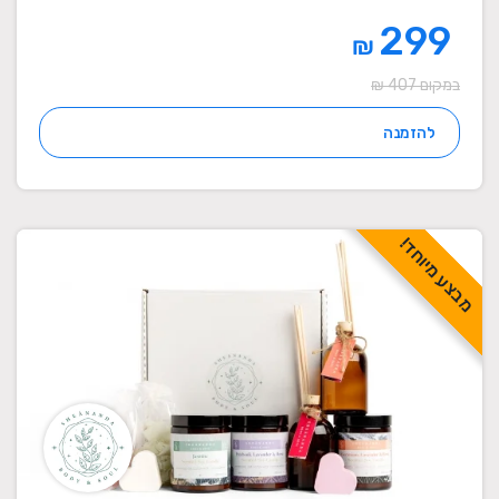
299
₪
במקום 407 ₪
להזמנה
מבצע מיוחד!