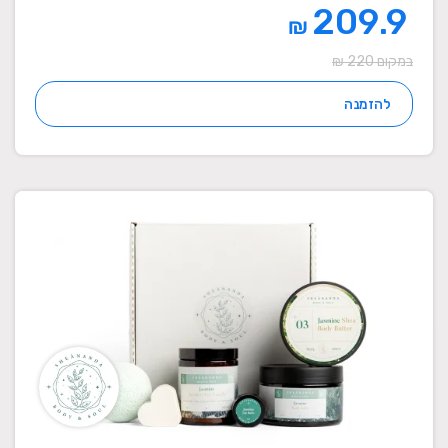
209.9
₪
במקום 220 ₪
להזמנה