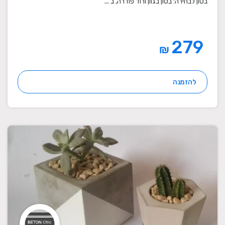
בטון לבחירה: בטון בגוון ורוד פודרה, ב ...
279
₪
להזמנה