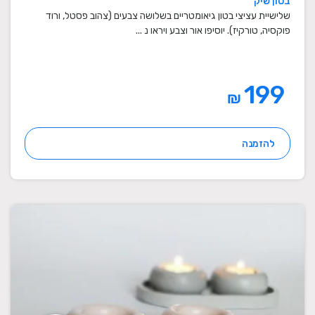
בטון שיק
מתנות סוף שנה למורים
שלישיית עציצי בטון גיאומטריים בשלושה צבעים (צהוב פסטל, ורוד
פוקסיה, טורקיז). יוסיפו אור וצבע ויראו נ ...
199
₪
להזמנה