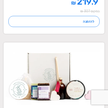
219.9
₪
במקום 307 ₪
להזמנה