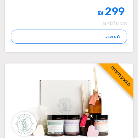
299
₪
במקום 407 ₪
להזמנה
מבצע מיוחד!