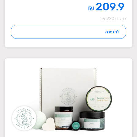
209.9
₪
במקום 220 ₪
להזמנה