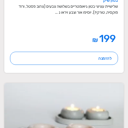
בטון שיק
מתנות סוף שנה למורים
שלישיית עציצי בטון גיאומטריים בשלושה צבעים (צהוב פסטל, ורוד
פוקסיה, טורקיז). יוסיפו אור וצבע ויראו נ ...
199
₪
להזמנה