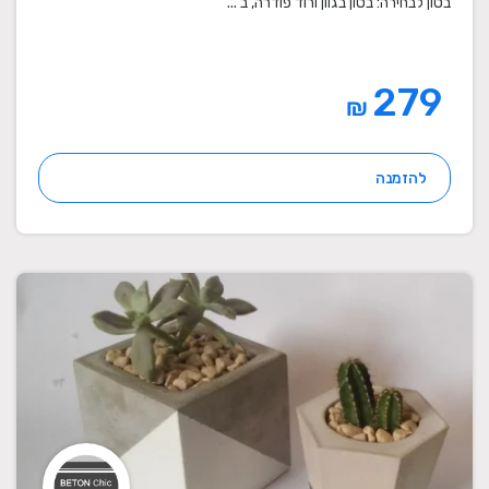
בטון לבחירה: בטון בגוון ורוד פודרה, ב ...
279
₪
להזמנה