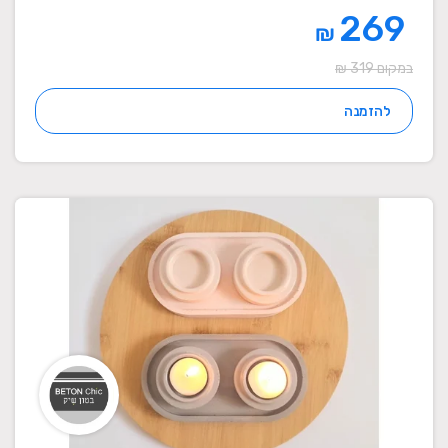
269
₪
במקום 319 ₪
להזמנה