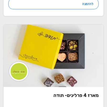
להזמנה
מארז 4 פרלינים- תודה