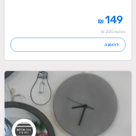
149
₪
במקום 220 ₪
להזמנה