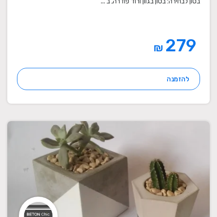
בטון לבחירה: בטון בגוון ורוד פודרה, ב ...
279
₪
להזמנה