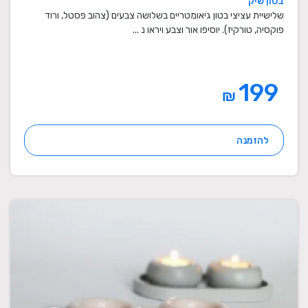
בטון שיק
מתנות סוף שנה למורים
שלישיית עציצי בטון גיאומטריים בשלושה צבעים (צהוב פסטל, ורוד
פוקסיה, טורקיז). יוסיפו אור וצבע ויראו נ ...
199
₪
להזמנה