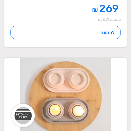
269
₪
במקום 319 ₪
להזמנה