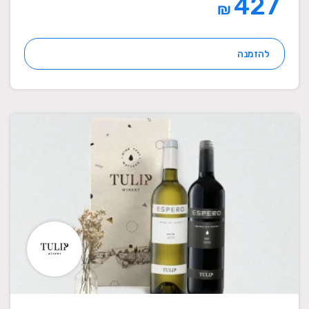
427
₪
להזמנה