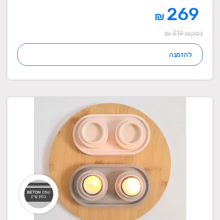
269
₪
במקום 319 ₪
להזמנה