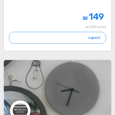
149
₪
במקום 220 ₪
להזמנה