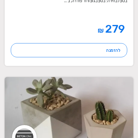
בטון לבחירה: בטון בגוון ורוד פודרה, ב ...
279
₪
להזמנה