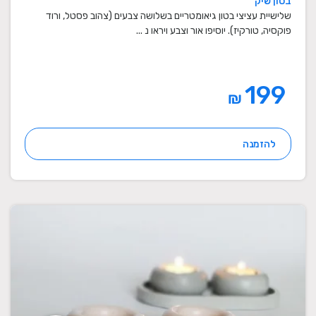
בטון שיק
מתנות סוף שנה למורים
שלישיית עציצי בטון גיאומטריים בשלושה צבעים (צהוב פסטל, ורוד
פוקסיה, טורקיז). יוסיפו אור וצבע ויראו נ ...
199
₪
להזמנה