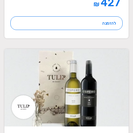
427
₪
להזמנה