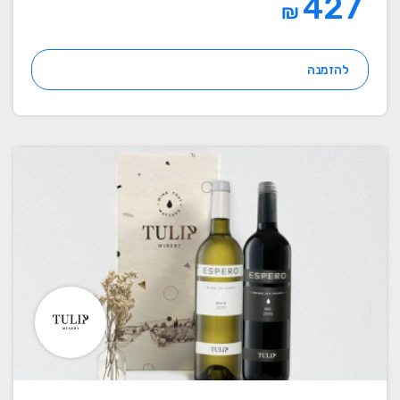
427
₪
להזמנה