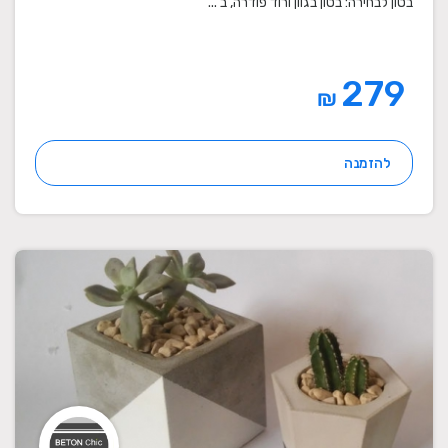
בטון לבחירה: בטון בגוון ורוד פודרה, ב ...
279
₪
להזמנה