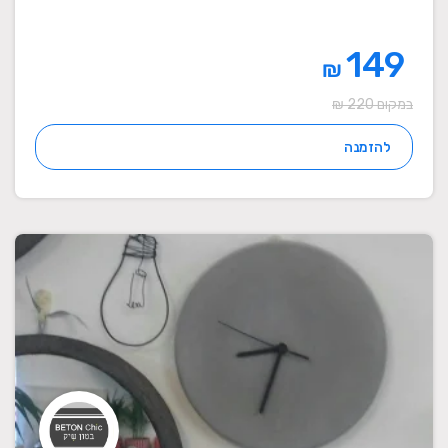
149
₪
במקום 220 ₪
להזמנה