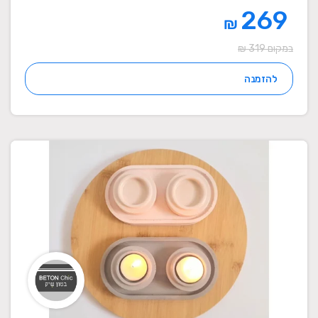
269
₪
במקום 319 ₪
להזמנה