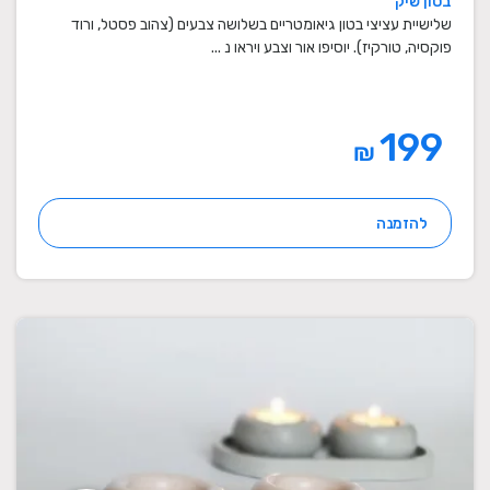
בטון שיק
מתנות סוף שנה למורים
שלישיית עציצי בטון גיאומטריים בשלושה צבעים (צהוב פסטל, ורוד
פוקסיה, טורקיז). יוסיפו אור וצבע ויראו נ ...
199
₪
להזמנה