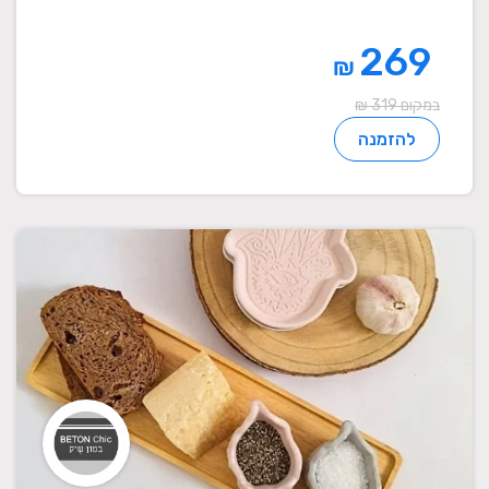
269
₪
במקום 319 ₪
להזמנה