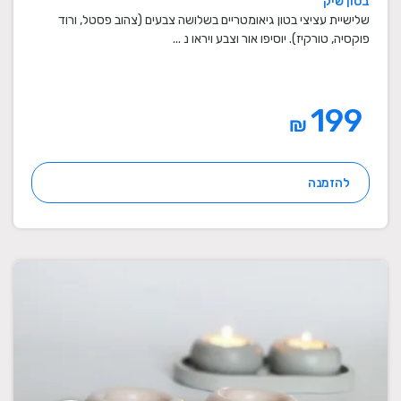
בטון שיק
מתנות סוף שנה למורים
שלישיית עציצי בטון גיאומטריים בשלושה צבעים (צהוב פסטל, ורוד
פוקסיה, טורקיז). יוסיפו אור וצבע ויראו נ ...
199
₪
להזמנה