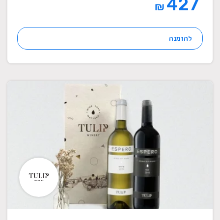
427
₪
להזמנה