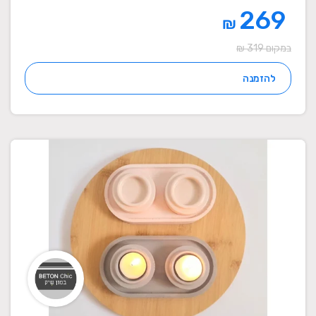
269
₪
במקום 319 ₪
להזמנה