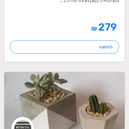
בטון לבחירה: בטון בגוון ורוד פודרה, ב ...
279
₪
להזמנה