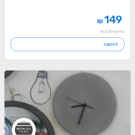
149
₪
במקום 220 ₪
להזמנה