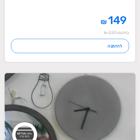
149
₪
במקום 220 ₪
להזמנה