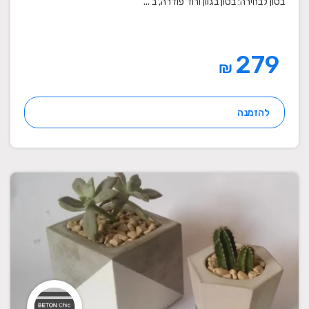
בטון לבחירה: בטון בגוון ורוד פודרה, ב ...
279
₪
להזמנה