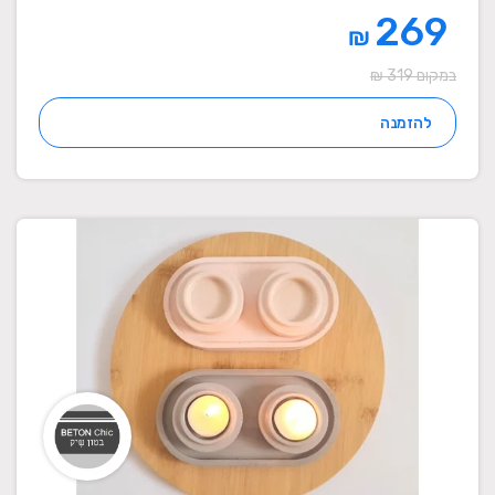
269
₪
במקום 319 ₪
להזמנה