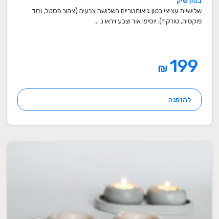
בטון שיק
מתנות סוף שנה למורים
שלישיית עציצי בטון גיאומטריים בשלושה צבעים (צהוב פסטל, ורוד
פוקסיה, טורקיז). יוסיפו אור וצבע ויראו נ ...
199
₪
להזמנה