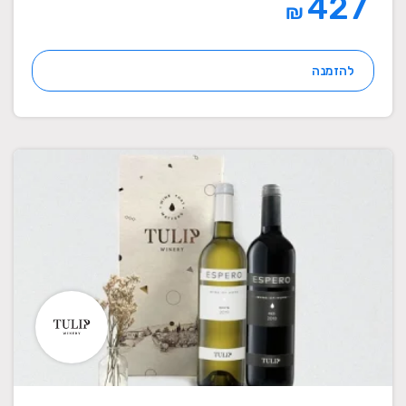
427
₪
להזמנה