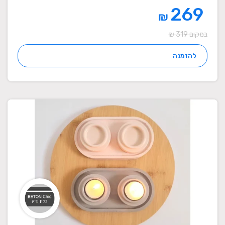
269
₪
במקום 319 ₪
להזמנה