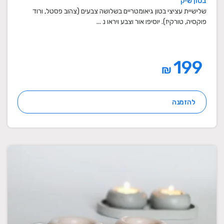
בטון שיק
מתנות סוף שנה למורים
שלישיית עציצי בטון גיאומטריים בשלושה צבעים (צהוב פסטל, ורוד
פוקסיה, טורקיז). יוסיפו אור וצבע ויראו נ ...
199
₪
להזמנה