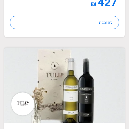
427
₪
להזמנה