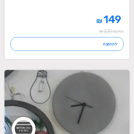
149
₪
במקום 220 ₪
להזמנה