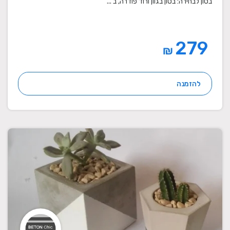
בטון לבחירה: בטון בגוון ורוד פודרה, ב ...
279
₪
להזמנה