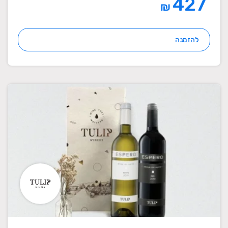
427
₪
להזמנה