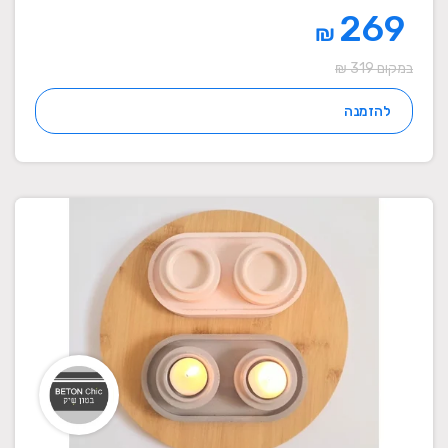
269
₪
במקום 319 ₪
להזמנה