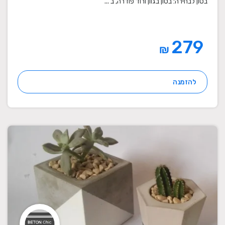
בטון לבחירה: בטון בגוון ורוד פודרה, ב ...
279
₪
להזמנה