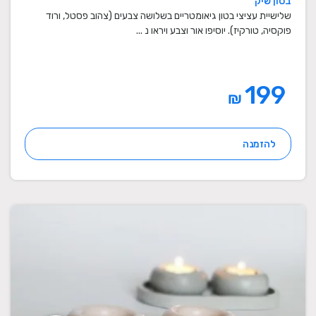
בטון שיק
מתנות סוף שנה למורים
שלישיית עציצי בטון גיאומטריים בשלושה צבעים (צהוב פסטל, ורוד
פוקסיה, טורקיז). יוסיפו אור וצבע ויראו נ ...
199
₪
להזמנה