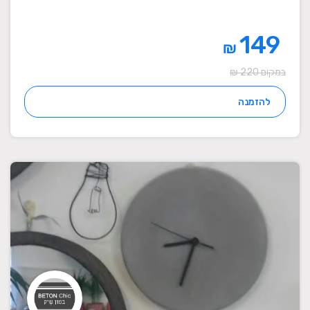
149
₪
במקום 220 ₪
להזמנה