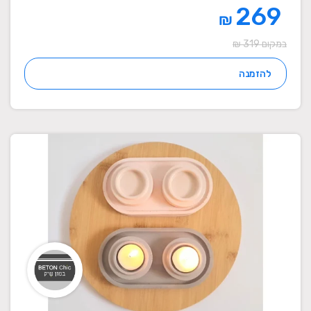
269
₪
במקום 319 ₪
להזמנה