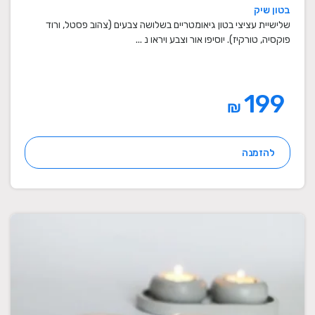
מתנה לבית, מתנה ליום הולדת, עיצוב הבית,
בטון שיק
מתנות סוף שנה למורים
שלישיית עציצי בטון גיאומטריים בשלושה צבעים (צהוב פסטל, ורוד
פוקסיה, טורקיז). יוסיפו אור וצבע ויראו נ ...
199
₪
להזמנה