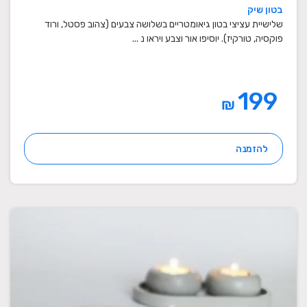
מתנה לבית, מתנה ליום הולדת, עיצוב הבית,
בטון שיק
מתנות סוף שנה למורים
שלישיית עציצי בטון גיאומטריים בשלושה צבעים (צהוב פסטל, ורוד
פוקסיה, טורקיז). יוסיפו אור וצבע ויראו נ ...
199
₪
להזמנה