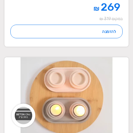
269
₪
במקום 319 ₪
להזמנה