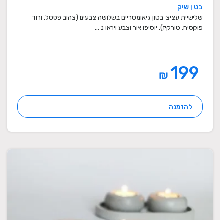
מתנה לבית, מתנה ליום הולדת, עיצוב הבית,
בטון שיק
מתנות סוף שנה למורים
שלישיית עציצי בטון גיאומטריים בשלושה צבעים (צהוב פסטל, ורוד
פוקסיה, טורקיז). יוסיפו אור וצבע ויראו נ ...
199
₪
להזמנה