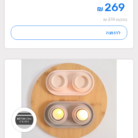
269
₪
במקום 319 ₪
להזמנה