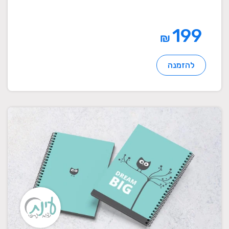
של ...
199
₪
להזמנה