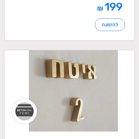
199
₪
להזמנה