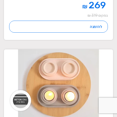
269
₪
במקום 319 ₪
להזמנה