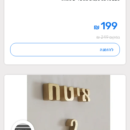
199
₪
במקום 249 ₪
להזמנה