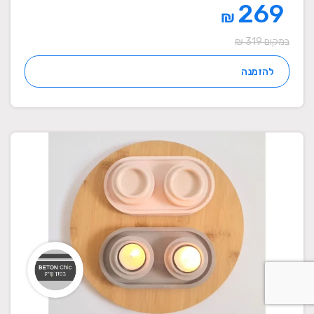
269
₪
במקום 319 ₪
להזמנה