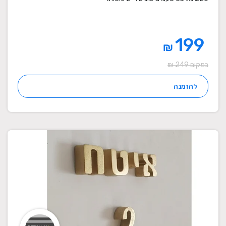
199
₪
במקום 249 ₪
להזמנה