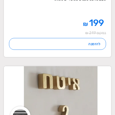
199
₪
במקום 249 ₪
להזמנה