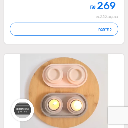
269
₪
במקום 319 ₪
להזמנה