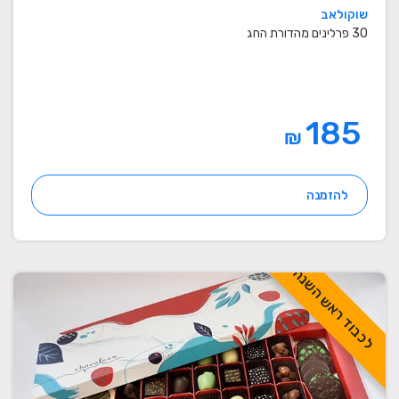
שוקולאב
30 פרלינים מהדורת החג
185
₪
להזמנה
לכבוד ראש השנה