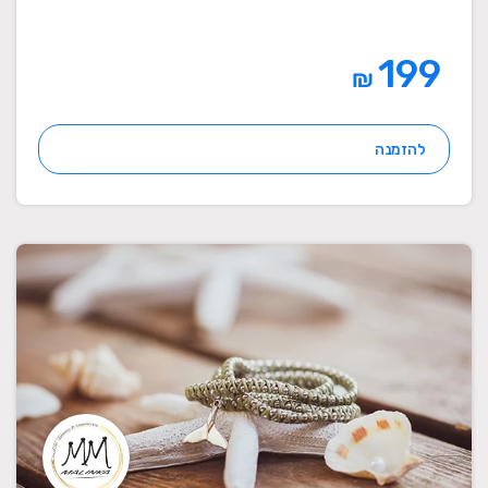
199
₪
להזמנה