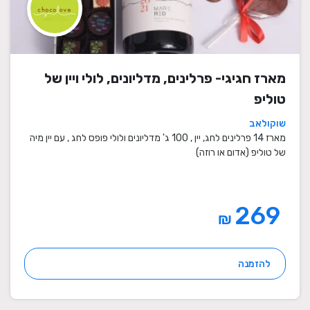
מארז חגיגי- פרלינים, מדליונים, לולי ויין של
טוליפ
שוקולאב
מארז 14 פרלינים לחג, יין , 100 ג' מדליונים ולולי פופס לחג , עם יין מיה
של טוליפ (אדום או רוזה)
269
₪
להזמנה