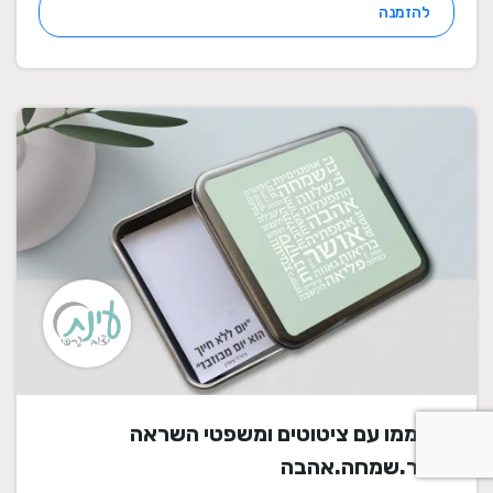
להזמנה
דפי ממו עם ציטוטים ומשפטי השראה
אושר.שמחה.אהבה