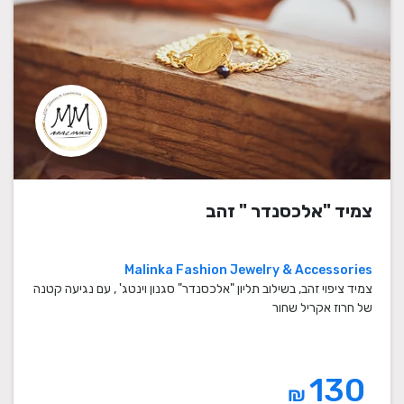
צמיד "אלכסנדר " זהב
Malinka Fashion Jewelry & Accessories
צמיד ציפוי זהב, בשילוב תליון "אלכסנדר" סגנון וינטג' , עם נגיעה קטנה
של חרוז אקריל שחור
130
₪