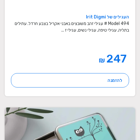
העגילים של Irit Digmi
Model 494 # עגילי זהב משובצים באבני אקריל בצבע חרדל. עתילים
בתליה, עגילי טיפה, עגילי נשים, עגילי ז ...
247
₪
להזמנה