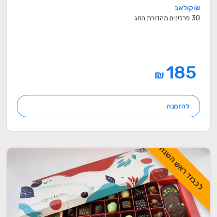
שוקולאב
30 פרלינים מהדורת החג
185
₪
להזמנה
לכבוד ראש השנה