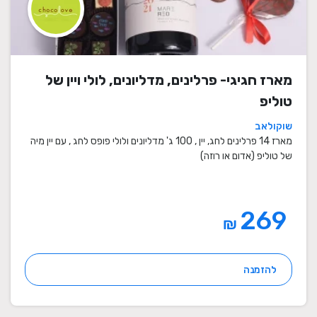
מארז חגיגי- פרלינים, מדליונים, לולי ויין של
טוליפ
שוקולאב
מארז 14 פרלינים לחג, יין , 100 ג' מדליונים ולולי פופס לחג , עם יין מיה
של טוליפ (אדום או רוזה)
269
₪
להזמנה