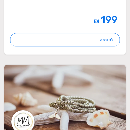
199
₪
להזמנה