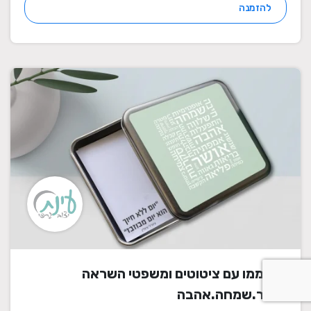
להזמנה
דפי ממו עם ציטוטים ומשפטי השראה
אושר.שמחה.אהבה