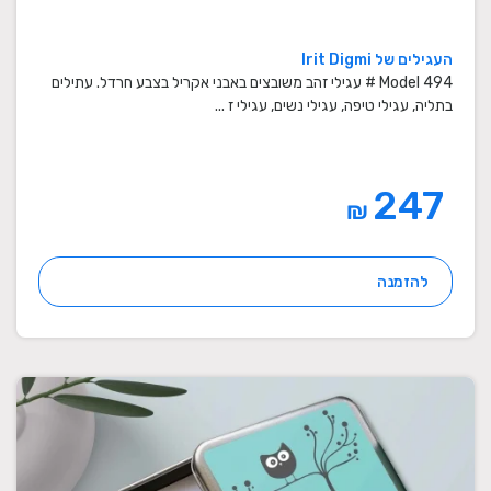
העגילים של Irit Digmi
Model 494 # עגילי זהב משובצים באבני אקריל בצבע חרדל. עתילים
בתליה, עגילי טיפה, עגילי נשים, עגילי ז ...
247
₪
להזמנה