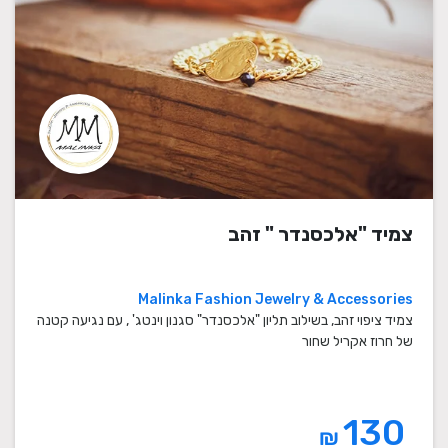
צמיד "אלכסנדר " זהב
Malinka Fashion Jewelry & Accessories
צמיד ציפוי זהב, בשילוב תליון "אלכסנדר" סגנון וינטג' , עם נגיעה קטנה
של חרוז אקריל שחור
130
₪