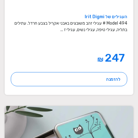
העגילים של Irit Digmi
Model 494 # עגילי זהב משובצים באבני אקריל בצבע חרדל. עתילים
בתליה, עגילי טיפה, עגילי נשים, עגילי ז ...
247
₪
להזמנה