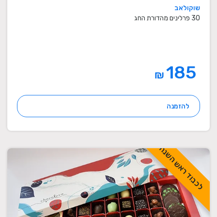
שוקולאב
30 פרלינים מהדורת החג
185
₪
להזמנה
לכבוד ראש השנה