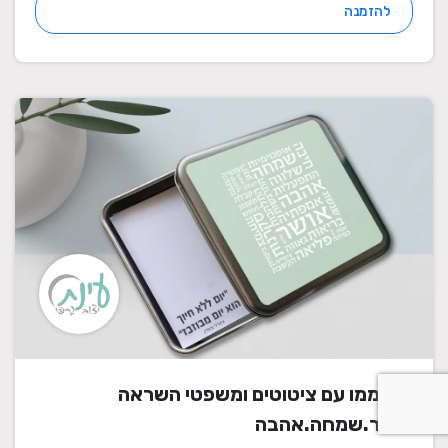
להזמנה
דפי ממו עם ציטוטים ומשפטי השראה
אושר.שמחה.אהבה