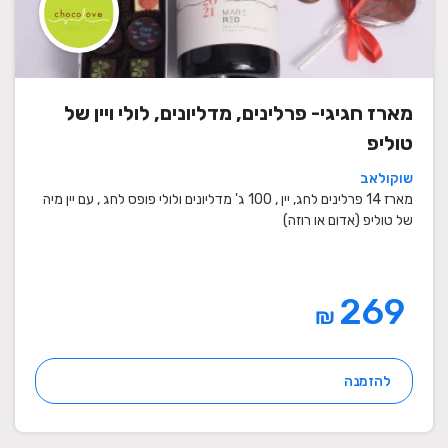
מארז חגיגי- פרלינים, מדליונים, לולי ויין של
טוליפ
שוקולאב
מארז 14 פרלינים לחג, יין , 100 ג' מדליונים ולולי פופס לחג , עם יין מיה
של טוליפ (אדום או רוזה)
269
₪
להזמנה