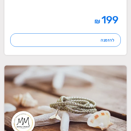
199
₪
להזמנה