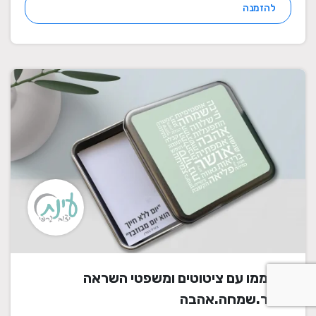
להזמנה
דפי ממו עם ציטוטים ומשפטי השראה
אושר.שמחה.אהבה