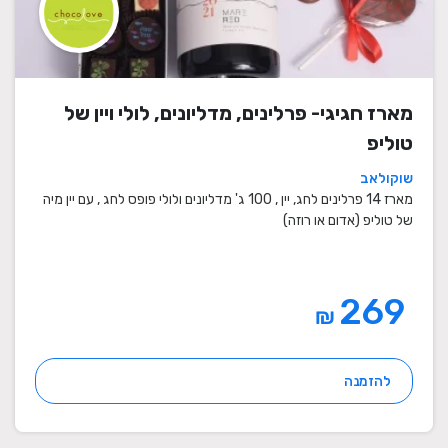
מארז חגיגי- פרלינים, מדליונים, לולי ויין של
טוליפ
שוקולאב
מארז 14 פרלינים לחג, יין , 100 ג' מדליונים ולולי פופס לחג , עם יין מיה
של טוליפ (אדום או רוזה)
269
₪
להזמנה