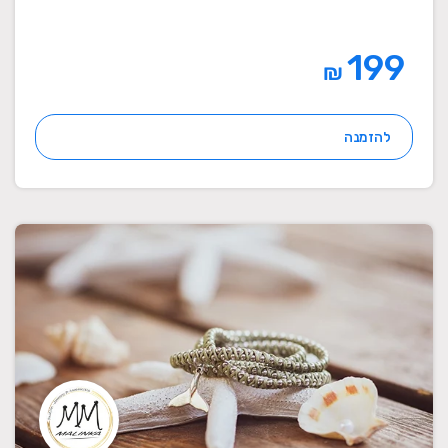
199
₪
להזמנה