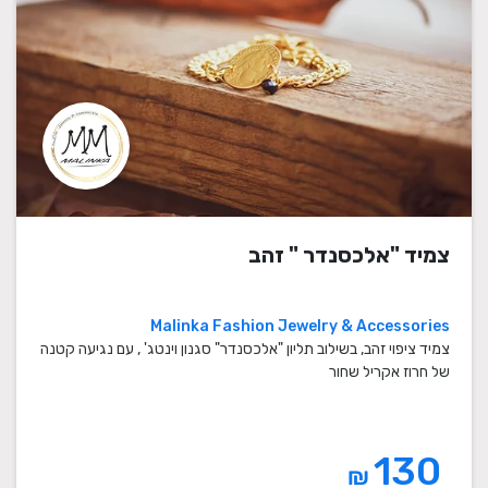
צמיד "אלכסנדר " זהב
Malinka Fashion Jewelry & Accessories
צמיד ציפוי זהב, בשילוב תליון "אלכסנדר" סגנון וינטג' , עם נגיעה קטנה
של חרוז אקריל שחור
130
₪