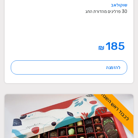
שוקולאב
30 פרלינים מהדורת החג
185
₪
להזמנה
לכבוד ראש השנה