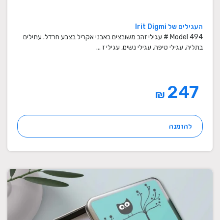
העגילים של Irit Digmi
Model 494 # עגילי זהב משובצים באבני אקריל בצבע חרדל. עתילים
בתליה, עגילי טיפה, עגילי נשים, עגילי ז ...
247
₪
להזמנה