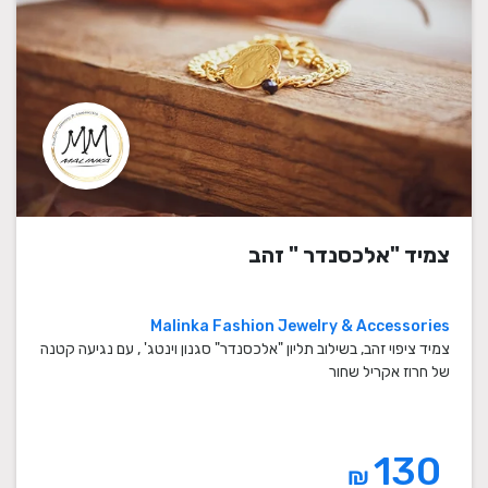
צמיד "אלכסנדר " זהב
Malinka Fashion Jewelry & Accessories
צמיד ציפוי זהב, בשילוב תליון "אלכסנדר" סגנון וינטג' , עם נגיעה קטנה
של חרוז אקריל שחור
130
₪