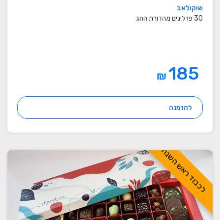
שוקולאב
30 פרלינים מהדורת החג
185
₪
להזמנה
לכבוד ראש השנה