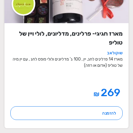
מארז חגיגי- פרלינים, מדליונים, לולי ויין של
טוליפ
שוקולאב
מארז 14 פרלינים לחג, יין , 100 ג' מדליונים ולולי פופס לחג , עם יין מיה
של טוליפ (אדום או רוזה)
269
₪
להזמנה