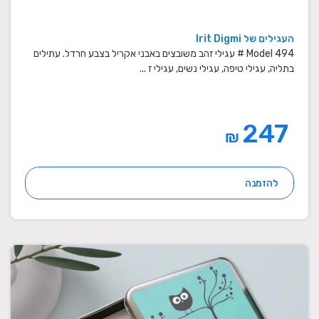
העגילים של Irit Digmi
Model 494 # עגילי זהב משובצים באבני אקריל בצבע חרדל. עתילים
בתליה, עגילי טיפה, עגילי נשים, עגילי ז ...
247
₪
להזמנה