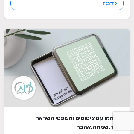
להזמנה
דפי ממו עם ציטוטים ומשפטי השראה
אושר.שמחה.אהבה