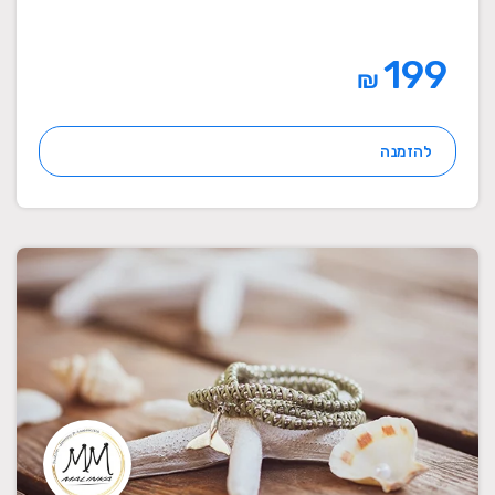
199
₪
להזמנה