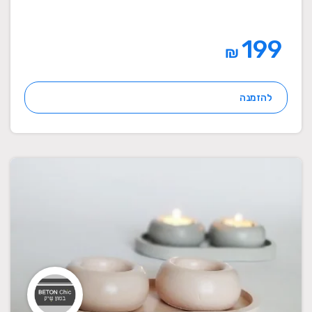
199
₪
להזמנה