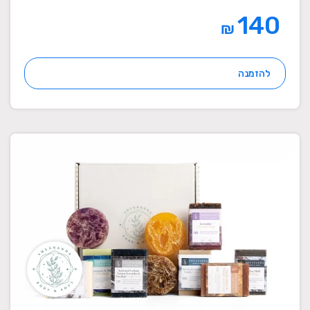
140
₪
להזמנה