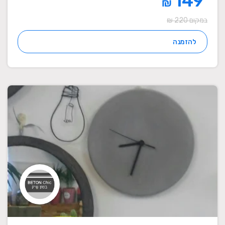
149
₪
במקום 220 ₪
להזמנה