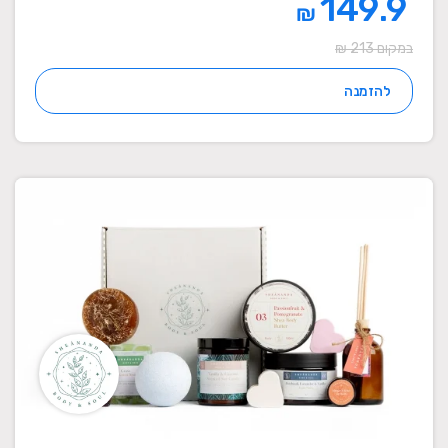
149.9
₪
במקום 213 ₪
להזמנה