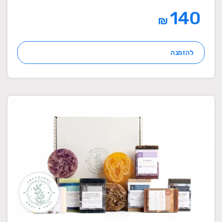
140
₪
להזמנה