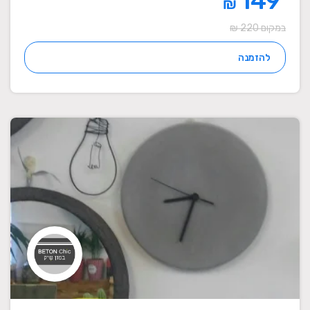
149
₪
במקום 220 ₪
להזמנה