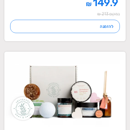
149.9
₪
במקום 213 ₪
להזמנה