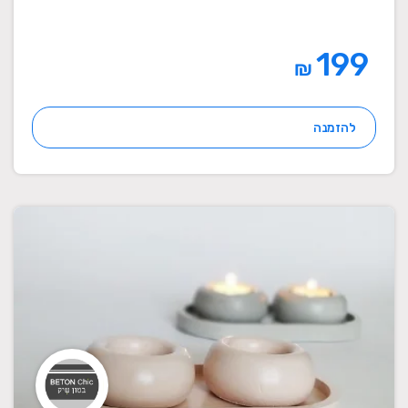
199
₪
להזמנה