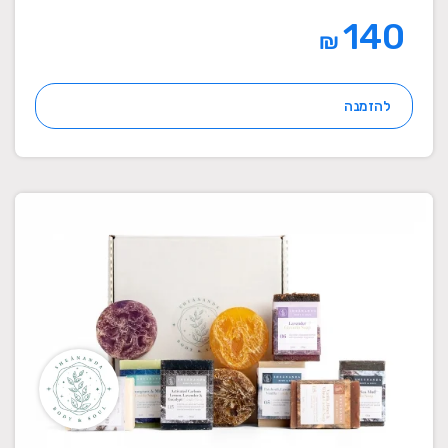
140
₪
להזמנה