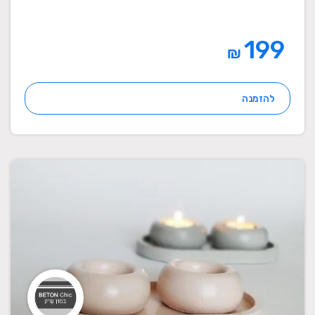
199
₪
להזמנה