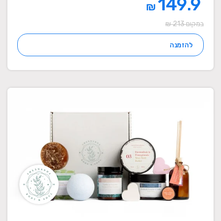
149.9
₪
במקום 213 ₪
להזמנה