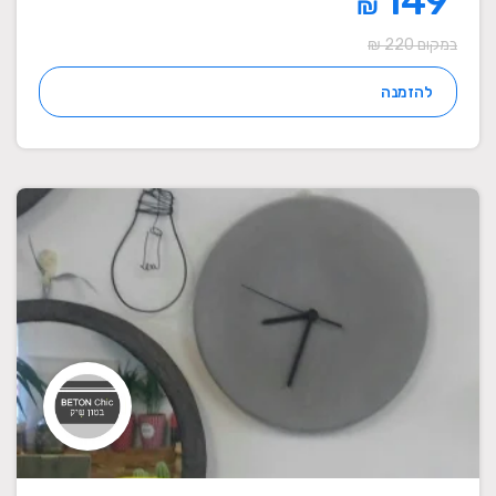
149
₪
במקום 220 ₪
להזמנה