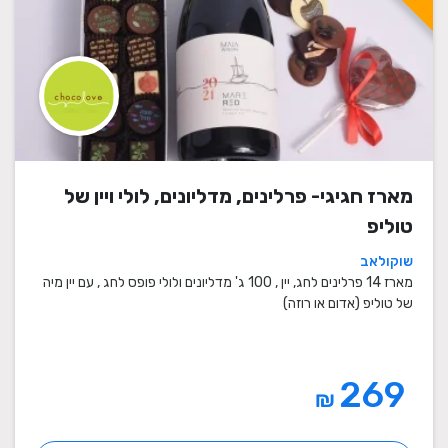
מארז חגיגי- פרלינים, מדליונים, לולי ויין של
טוליפ
שוקולאב
מארז 14 פרלינים לחג, יין , 100 ג' מדליונים ולולי פופס לחג , עם יין מיה
של טוליפ (אדום או רוזה)
269
₪