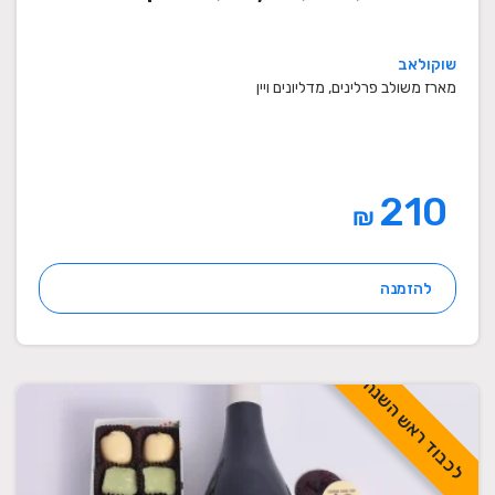
שוקולאב
מארז משולב פרלינים, מדליונים ויין
210
₪
להזמנה
לכבוד ראש השנה