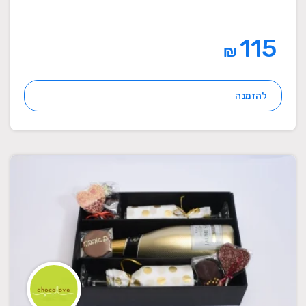
115
₪
להזמנה