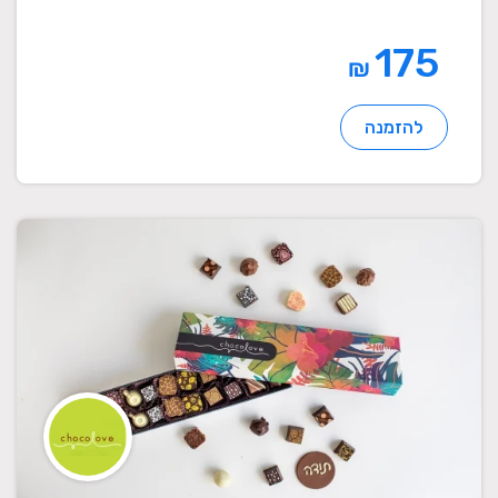
175
₪
להזמנה