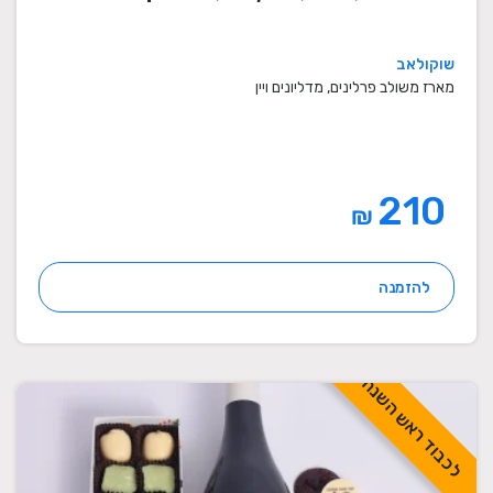
שוקולאב
מארז משולב פרלינים, מדליונים ויין
210
₪
להזמנה
לכבוד ראש השנה