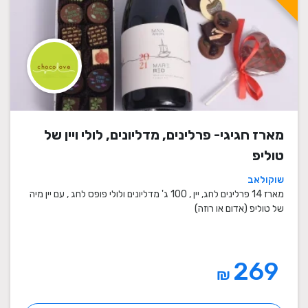
מארז חגיגי- פרלינים, מדליונים, לולי ויין של
טוליפ
שוקולאב
מארז 14 פרלינים לחג, יין , 100 ג' מדליונים ולולי פופס לחג , עם יין מיה
של טוליפ (אדום או רוזה)
269
₪