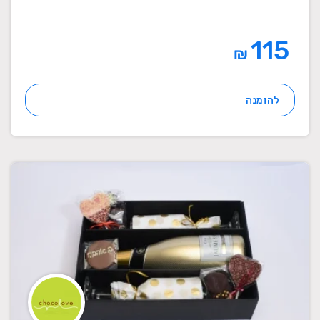
115
₪
להזמנה