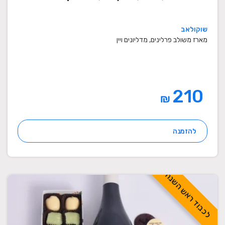
שוקולאב
מארז משולב פרלינים, מדליונים ויין
210
₪
להזמנה
לכבוד ראש השנה