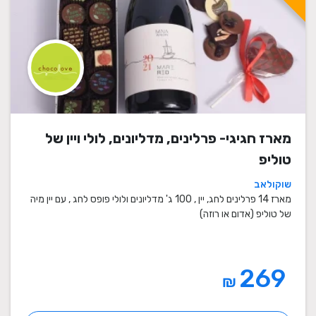
מארז חגיגי- פרלינים, מדליונים, לולי ויין של
טוליפ
שוקולאב
מארז 14 פרלינים לחג, יין , 100 ג' מדליונים ולולי פופס לחג , עם יין מיה
של טוליפ (אדום או רוזה)
269
₪