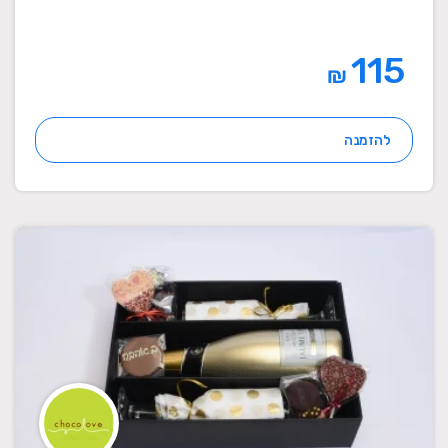
115
₪
להזמנה