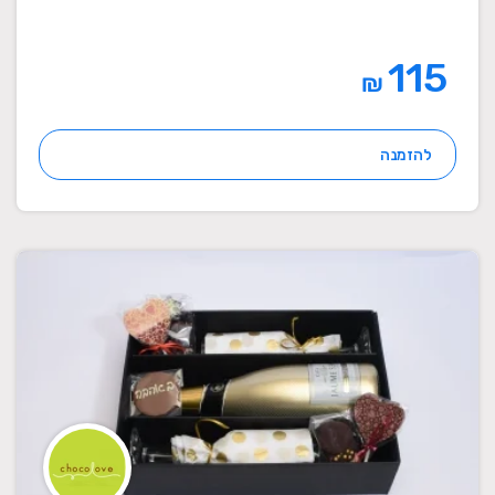
115
₪
להזמנה