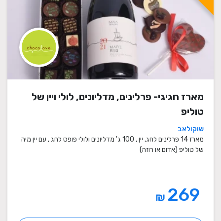
מארז חגיגי- פרלינים, מדליונים, לולי ויין של
טוליפ
שוקולאב
מארז 14 פרלינים לחג, יין , 100 ג' מדליונים ולולי פופס לחג , עם יין מיה
של טוליפ (אדום או רוזה)
269
₪