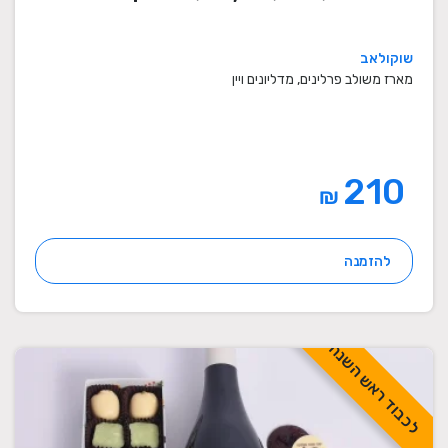
שוקולאב
מארז משולב פרלינים, מדליונים ויין
210
₪
להזמנה
לכבוד ראש השנה