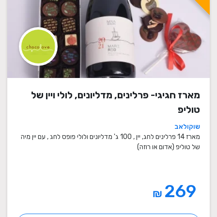
מארז חגיגי- פרלינים, מדליונים, לולי ויין של
טוליפ
שוקולאב
מארז 14 פרלינים לחג, יין , 100 ג' מדליונים ולולי פופס לחג , עם יין מיה
של טוליפ (אדום או רוזה)
269
₪