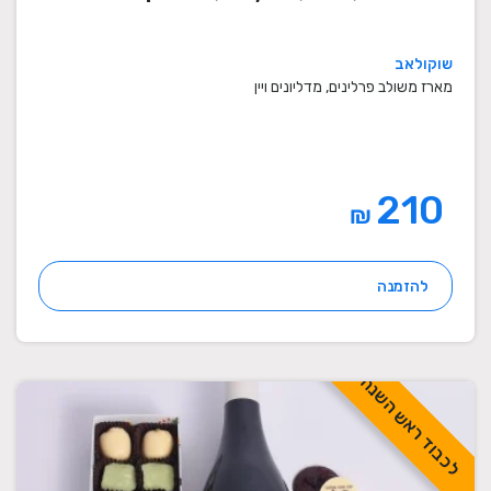
שוקולאב
מארז משולב פרלינים, מדליונים ויין
210
₪
להזמנה
לכבוד ראש השנה