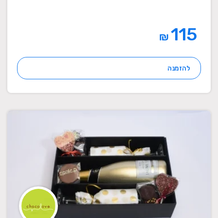
115
₪
להזמנה