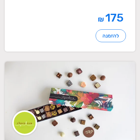
175
₪
להזמנה