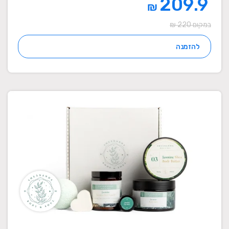
209.9
₪
במקום 220 ₪
להזמנה