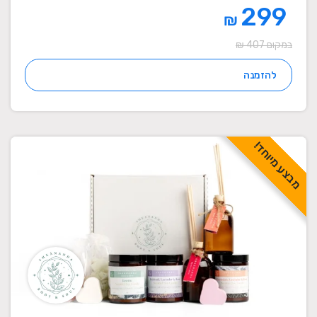
299
₪
במקום 407 ₪
להזמנה
מבצע מיוחד!