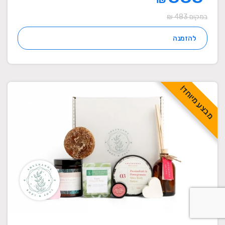
במקום 483 ₪
להזמנה
מבצע מיוחד!