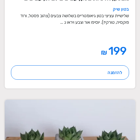
מיוחדים, עציצים מעוצבים, עציצי מתנה,
בטון שיק
מתנות לחגים
שלישיית עציצי בטון גיאומטריים בשלושה צבעים (צהוב פסטל, ורוד
פוקסיה, טורקיז). יוסיפו אור וצבע ויראו נ ...
199
₪
להזמנה