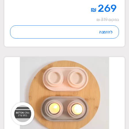
269
₪
במקום 319 ₪
להזמנה