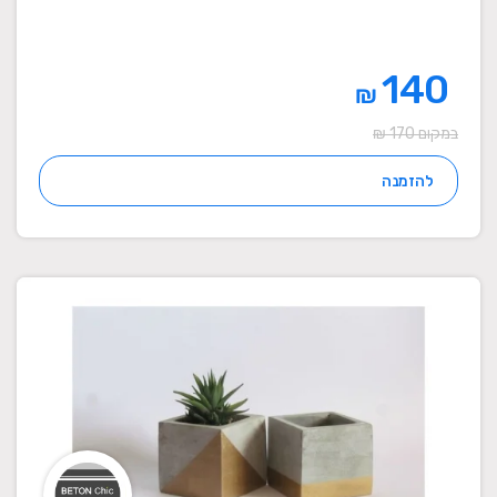
140
₪
במקום 170 ₪
להזמנה