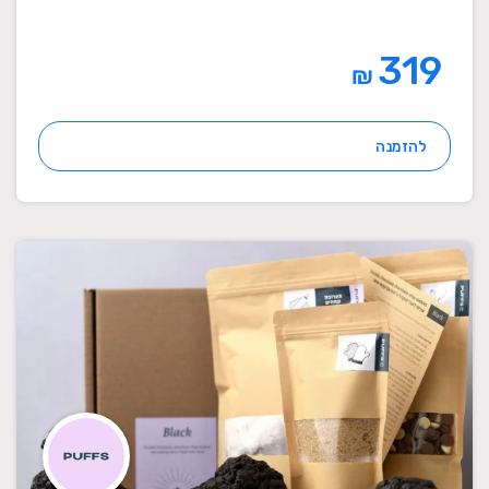
319
₪
להזמנה