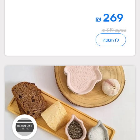
269
₪
במקום 319 ₪
להזמנה