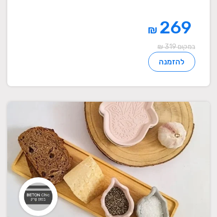
269
₪
במקום 319 ₪
להזמנה