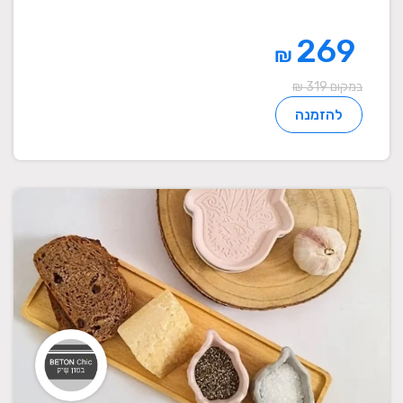
269
₪
במקום 319 ₪
להזמנה