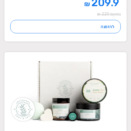
209.9
₪
במקום 220 ₪
להזמנה