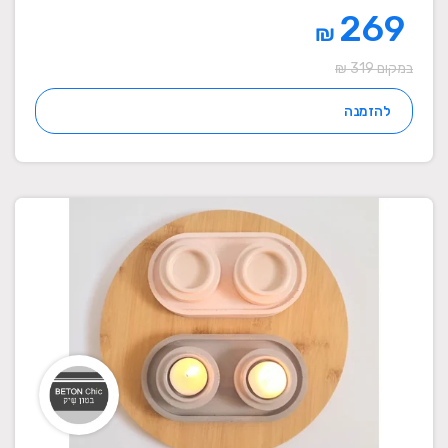
269
₪
במקום 319 ₪
להזמנה