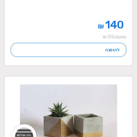
140
₪
במקום 170 ₪
להזמנה