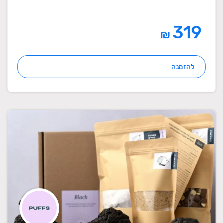
319
₪
להזמנה