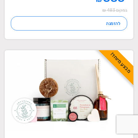
במקום 483 ₪
להזמנה
מבצע מיוחד!