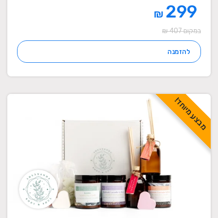
299
₪
במקום 407 ₪
להזמנה
מבצע מיוחד!