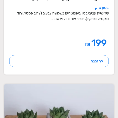
מיוחדים, עציצים מעוצבים, עציצי מתנה,
בטון שיק
מתנות לחגים
שלישיית עציצי בטון גיאומטריים בשלושה צבעים (צהוב פסטל, ורוד
פוקסיה, טורקיז). יוסיפו אור וצבע ויראו נ ...
199
₪
להזמנה